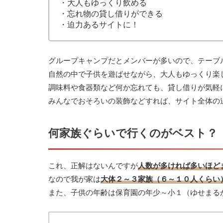
・大人もゆっくり飲める
・忘れ物の貸し借りができる
・迫力あるサイトに！
グループキャンプだとメンバーが多いので、テーブ
自然の中で子供を遊ばせながら、大人もゆっくり楽
調味料や食器類など何か忘れても、貸し借りが気軽
みんなでおそろいの装飾などすれば、サイト全体の
何家族ぐらいで行くのがベスト？
これ、正解はないんですが
人数が多ければ多いほど
なので我が家は
大体２～３家族（６～１０人くらい
また、子供の年齢は保育園の年少～小１（ゆせまる