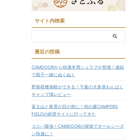
サイト内検索
最近の投稿
CAMDOORから快適冬用シュラフが登場！連結
で親子一緒にぬくぬく
野菜収穫体験ができる！千葉の大多喜わんぱく
キャンプ場レビュー
富士山と夜景が目の前に！桂の森CAMPERS
FIELDの絶景サイトに行ってきた
コスパ最強！CAMDOORの寝袋でオールシーズ
ン快適に！