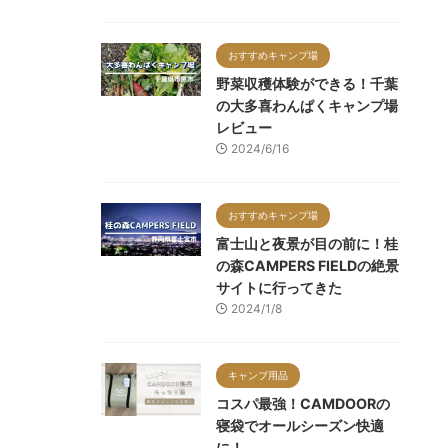
！
おすすめキャンプ場
野菜収穫体験ができる！千葉
の大多喜わんぱくキャンプ場
レビュー
2024/6/16
おすすめキャンプ場
富士山と夜景が目の前に！桂
の森CAMPERS FIELDの絶景
サイトに行ってきた
2024/1/8
キャンプ用品
コスパ最強！CAMDOORの
寝袋でオールシーズン快適
に！