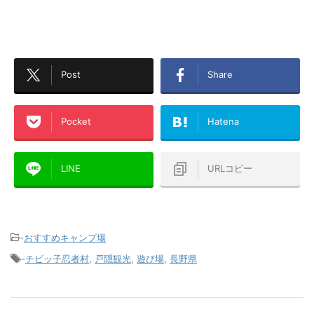
Post
Share
Pocket
Hatena
LINE
URLコピー
-
おすすめキャンプ場
-
チビッ子忍者村
,
戸隠観光
,
遊び場
,
長野県