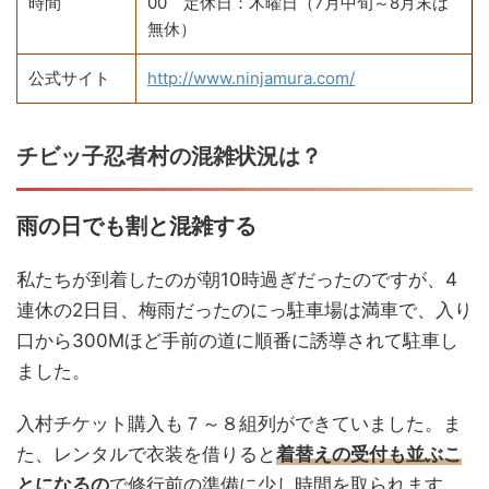
時間
00 定休日：木曜日（7月中旬～8月末は
無休）
公式サイト
http://www.ninjamura.com/
チビッ子忍者村の混雑状況は？
雨の日でも割と混雑する
私たちが到着したのが朝10時過ぎだったのですが、4
連休の2日目、梅雨だったのにっ駐車場は満車で、入り
口から300Mほど手前の道に順番に誘導されて駐車し
ました。
入村チケット購入も７～８組列ができていました。ま
た、レンタルで衣装を借りると
着替えの受付も並ぶこ
とになるの
で修行前の準備に少し時間を取られます。