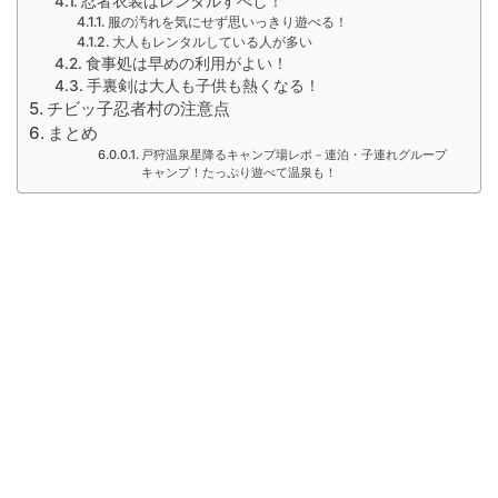
忍者衣装はレンタルすべし！
服の汚れを気にせず思いっきり遊べる！
大人もレンタルしている人が多い
食事処は早めの利用がよい！
手裏剣は大人も子供も熱くなる！
チビッ子忍者村の注意点
まとめ
戸狩温泉星降るキャンプ場レポ－連泊・子連れグループ
キャンプ！たっぷり遊べて温泉も！