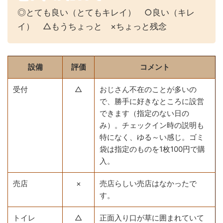
◎とても良い（とてもキレイ） ○良い（キレ
イ） △もうちょっと ×ちょっと残念
設備
評価
コメント
受付
△
おじさん不在のことが多いの
で、勝手に好きなところに設営
できます（指定のない日の
み）。チェックイン時の説明も
特になく、ゆる～い感じ。ゴミ
袋は指定のものを1枚100円で購
入。
売店
×
売店らしい売店はなかったで
す。
トイレ
△
正面入り口が草に囲まれていて