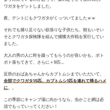
ワガタをゲットしました。
夜、
テントにもクワガタがくっついてました
ｗｗ
それでも捕り足りない欲張りな子供たち、朝もいそい
そとクワガタ探検隊を組んで捕獲大作戦を実行してい
ました。
大人の男の人に幹を蹴ってもらうのが良いかも。ポト
ポト落ちてきて、さらに＋9匹…
近所のおばあちゃんからカブトムシまでいただいて、
全部でクワガタ15匹、カブトムシ1匹を連れて帰るハメ
に
。。
この季節にキャンプ場に向かうなら、
虫かごと網は必
須でもっていって
ください！