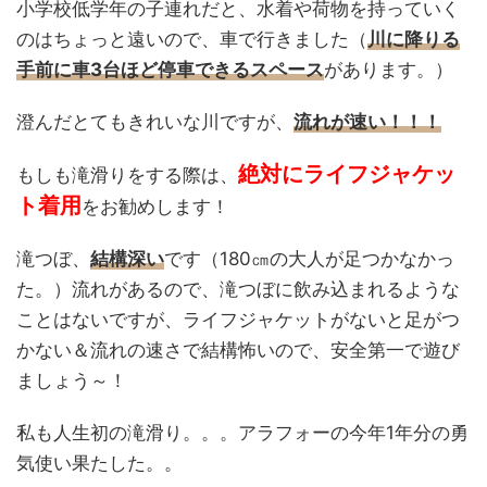
小学校低学年の子連れだと、水着や荷物を持っていく
のはちょっと遠いので、車で行きました（
川に降りる
手前に車3台ほど停車できるスペース
があります。）
澄んだとてもきれいな川ですが、
流れが速い！！！
絶対にライフジャケッ
もしも滝滑りをする際は、
ト着用
をお勧めします！
滝つぼ、
結構深い
です（180㎝の大人が足つかなかっ
た。）流れがあるので、滝つぼに飲み込まれるような
ことはないですが、ライフジャケットがないと足がつ
かない＆流れの速さで結構怖いので、安全第一で遊び
ましょう～！
私も人生初の滝滑り。。。アラフォーの今年1年分の勇
気使い果たした。。