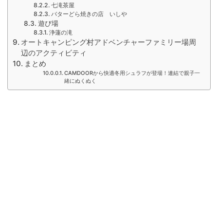
七滝茶屋
バターどら焼きの店 いしや
遊び場
浄蓮の滝
オートキャンピング村アドベンチャーファミリー場周
辺のアクティビティ
まとめ
CAMDOORから快適冬用シュラフが登場！連結で親子一
緒にぬくぬく