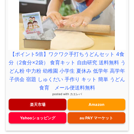
【ポイント5倍】ワクワク手打ちうどんセット 4食
分（2食分×2袋） 食育キット 自由研究 送料無料 う
どん粉 中力粉 幼稚園 小学生 夏休み 低学年 高学年
子供会 宿題 しゅくだい 手作り キット 簡単 うどん
食育 メール便送料無料
posted with
カエレバ
楽天市場
Amazon
Yahooショッピング
au PAY マーケット