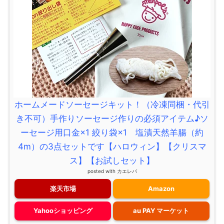
ホームメードソーセージキット！（冷凍同梱・代引
き不可）手作りソーセージ作りの必須アイテム♪ソ
ーセージ用口金×1 絞り袋×1 塩漬天然羊腸（約
4m）の3点セットです【ハロウィン】【クリスマ
ス】【お試しセット】
posted with
カエレバ
楽天市場
Amazon
Yahooショッピング
au PAY マーケット