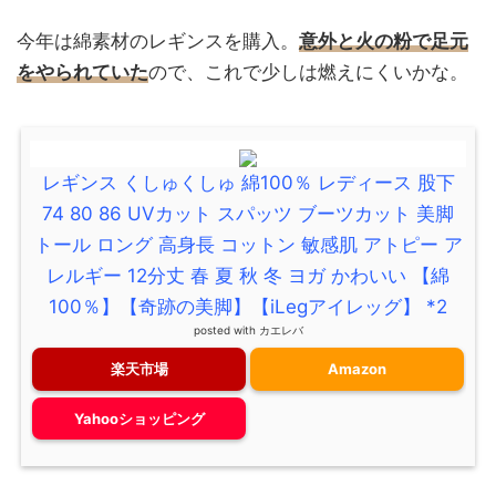
今年は綿素材のレギンスを購入。
意外と火の粉で足元
をやられていた
ので、これで少しは燃えにくいかな。
レギンス くしゅくしゅ 綿100％ レディース 股下
74 80 86 UVカット スパッツ ブーツカット 美脚
トール ロング 高身長 コットン 敏感肌 アトピー ア
レルギー 12分丈 春 夏 秋 冬 ヨガ かわいい 【綿
100％】【奇跡の美脚】【iLegアイレッグ】 *2
posted with
カエレバ
楽天市場
Amazon
Yahooショッピング