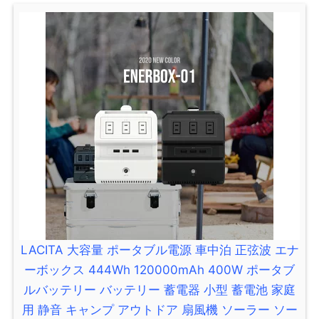
LACITA 大容量 ポータブル電源 車中泊 正弦波 エナ
ーボックス 444Wh 120000mAh 400W ポータブ
ルバッテリー バッテリー 蓄電器 小型 蓄電池 家庭
用 静音 キャンプ アウトドア 扇風機 ソーラー ソー