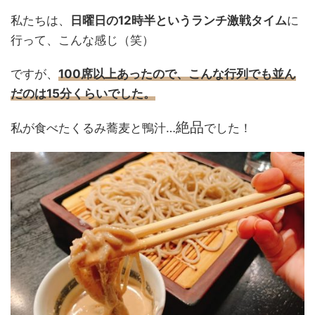
私たちは、
日曜日の12時半というランチ激戦タイム
に
行って、こんな感じ（笑）
ですが、
100席以上あったので、こんな行列でも並ん
だのは15分くらいでした。
絶品
私が食べたくるみ蕎麦と鴨汁…
でした！