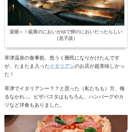
湯畑～！硫黄のにおいがゆで卵のにおいだったらしい
（息子談）
草津温泉の食事処、危うく難民になりかけたんです
が、たまたま入った
イタリアン
のお店が超美味しかっ
た！
草津でイタリアンー？？と思った（私たちも）方、侮
るなかれ…。ピザパスタはもちろん、ハンバーグやカ
ツなど洋食もありました。