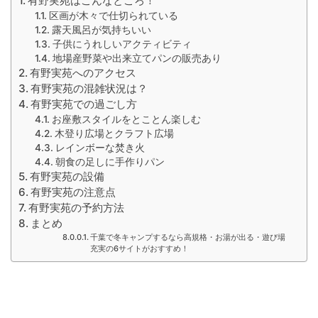
有野実苑はこんなところ！
区画が木々で仕切られている
露天風呂が気持ちいい
子供にうれしいアクティビティ
地場産野菜や出来立てパンの販売あり
有野実苑へのアクセス
有野実苑の混雑状況は？
有野実苑での過ごし方
お座敷スタイルをとことん楽しむ
木登り広場とクラフト広場
レインボーな焚き火
朝食の足しに手作りパン
有野実苑の設備
有野実苑の注意点
有野実苑の予約方法
まとめ
千葉で冬キャンプするなら高規格・お湯が出る・遊び場
充実の6サイトがおすすめ！