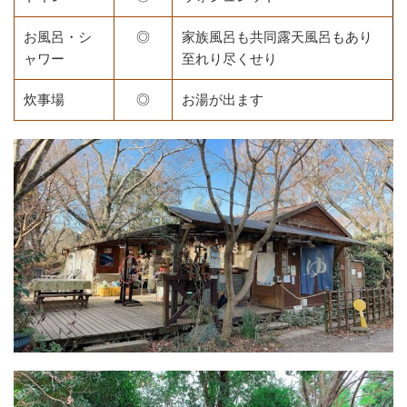
お風呂・シ
◎
家族風呂も共同露天風呂もあり
ャワー
至れり尽くせり
炊事場
◎
お湯が出ます