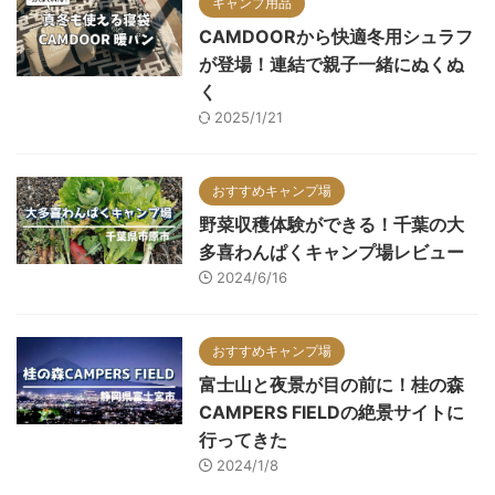
キャンプ用品
CAMDOORから快適冬用シュラフ
が登場！連結で親子一緒にぬくぬ
く
2025/1/21
おすすめキャンプ場
野菜収穫体験ができる！千葉の大
多喜わんぱくキャンプ場レビュー
2024/6/16
おすすめキャンプ場
富士山と夜景が目の前に！桂の森
CAMPERS FIELDの絶景サイトに
行ってきた
2024/1/8